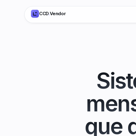
CCD
.
Vendor
Sis
mens
que 