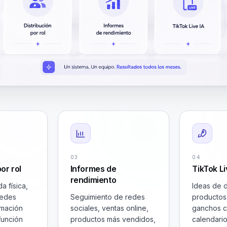
03
04
or rol
Informes de
TikTok Li
rendimiento
a física,
Ideas de d
redes
Seguimiento de redes
productos
rmación
sociales, ventas online,
ganchos c
función
productos más vendidos,
calendari