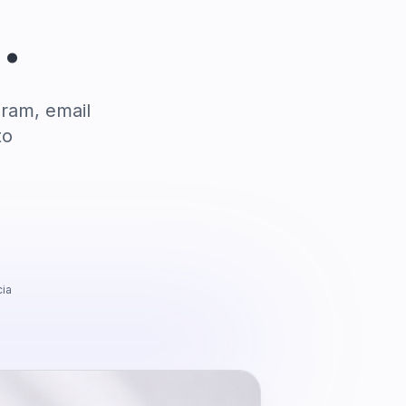
.
gram, email
to
ia