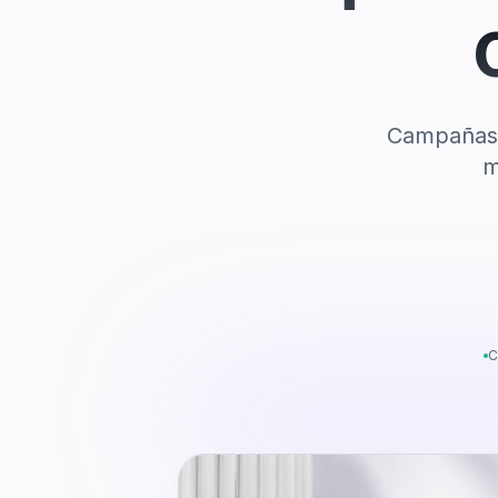
Campañas m
m
C