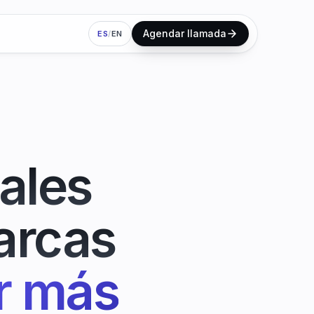
Agendar llamada
ES
/
EN
ales
arcas
r más