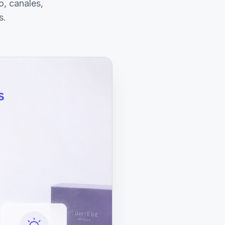
o, canales,
s.