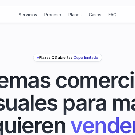
Servicios
Proceso
Planes
Casos
FAQ
Plazas Q3 abiertas
·
Cupo limitado
temas comerci
uales para m
quieren
vende